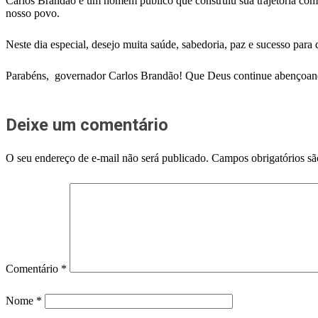
Carlos Brandão é um homem público que construiu sua trajetória com 
nosso povo.
Neste dia especial, desejo muita saúde, sabedoria, paz e sucesso pa
Parabéns, governador Carlos Brandão! Que Deus continue abençoando
Deixe um comentário
O seu endereço de e-mail não será publicado.
Campos obrigatórios s
Comentário
*
Nome
*