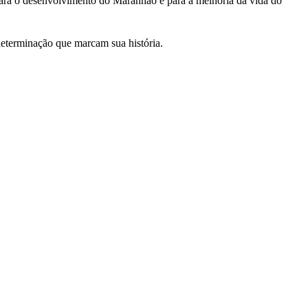
para o desenvolvimento do Maranhão e para a melhoria da vida do
determinação que marcam sua história.