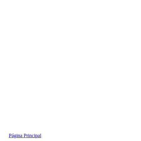
Skip
to
content
Página Principal