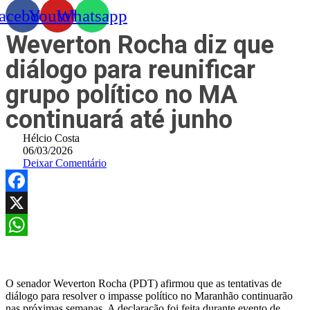
acebook
Youtube
Whatsapp
Weverton Rocha diz que
diálogo para reunificar
grupo político no MA
continuará até junho
Hélcio Costa
06/03/2026
Deixar Comentário
Facebook
X
WhatsApp
O senador Weverton Rocha (PDT) afirmou que as tentativas de
diálogo para resolver o impasse político no Maranhão continuarão
nas próximas semanas. A declaração foi feita durante evento de