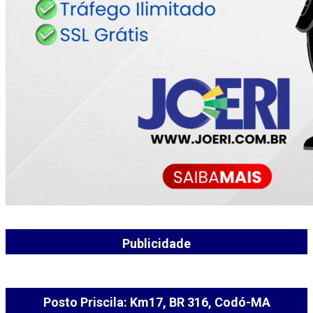
Publicidade
Posto Priscila: Km17, BR 316, Codó-MA