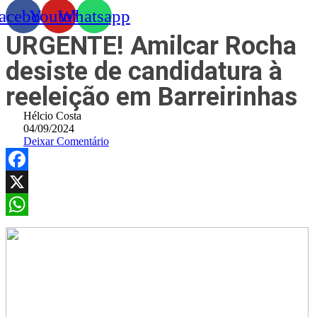
acebook
Youtube
Whatsapp
URGENTE! Amilcar Rocha
desiste de candidatura à
reeleição em Barreirinhas
Hélcio Costa
04/09/2024
Deixar Comentário
Facebook
X
WhatsApp