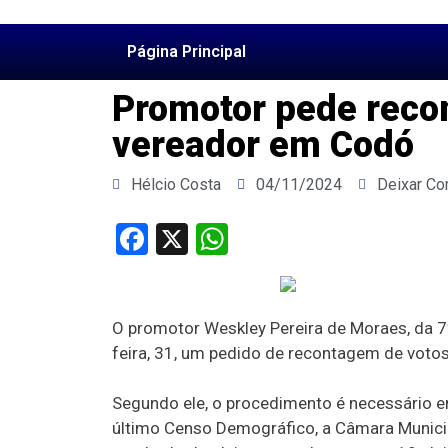
Página Principal
Promotor pede reco
vereador em Codó
Hélcio Costa
04/11/2024
Deixar Co
Facebook
X
WhatsApp
O promotor Weskley Pereira de Moraes, da 7º Z
feira, 31, um pedido de recontagem de voto
Segundo ele, o procedimento é necessário e
último Censo Demográfico, a Câmara Municipa