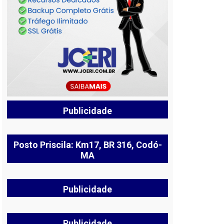
Publicidade
Posto Priscila: Km17, BR 316, Codó-
MA
Publicidade
Publicidade