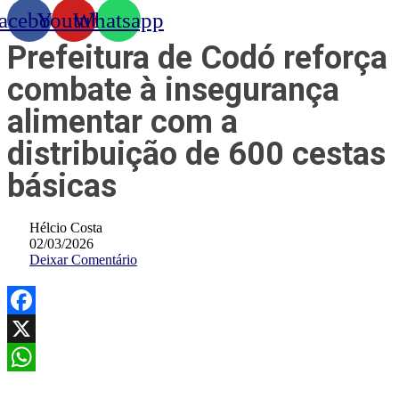
acebook
Youtube
Whatsapp
Prefeitura de Codó reforça
combate à insegurança
alimentar com a
distribuição de 600 cestas
básicas
Hélcio Costa
02/03/2026
Deixar Comentário
Facebook
X
WhatsApp