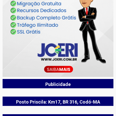
Publicidade
Posto Priscila: Km17, BR 316, Codó-MA