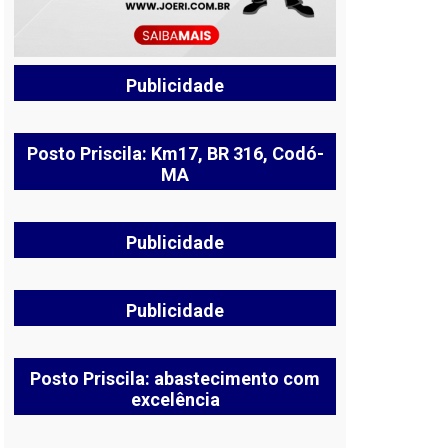
Publicidade
Posto Priscila: Km17, BR 316, Codó-
MA
Publicidade
Publicidade
Posto Priscila: abastecimento com
excelência