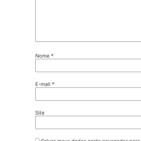
Nome
*
E-mail
*
Site
Salvar meus dados neste navegador para