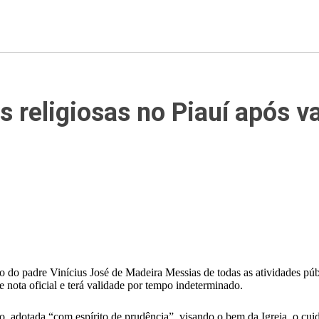
s religiosas no Piauí após 
o do padre Vinícius José de Madeira Messias de todas as atividades públ
 nota oficial e terá validade por tempo indeterminado.
o, adotada “com espírito de prudência”, visando o bem da Igreja, o cu