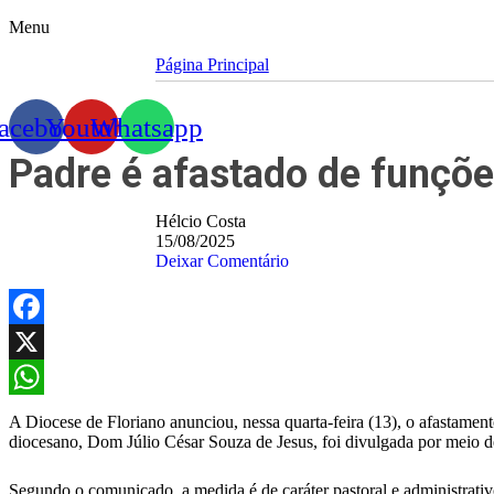
Menu
Página Principal
acebook
Youtube
Whatsapp
Padre é afastado de funçõe
Hélcio Costa
15/08/2025
Deixar Comentário
Facebook
X
WhatsApp
A Diocese de Floriano anunciou, nessa quarta-feira (13), o afastament
diocesano, Dom Júlio César Souza de Jesus, foi divulgada por meio de
Segundo o comunicado, a medida é de caráter pastoral e administrativ