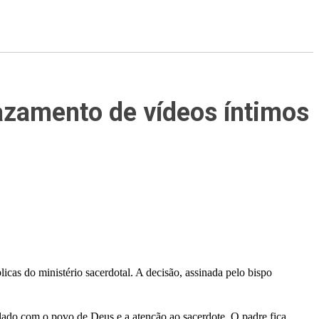
vazamento de vídeos íntimos
icas do ministério sacerdotal. A decisão, assinada pelo bispo
idado com o povo de Deus e a atenção ao sacerdote. O padre fica