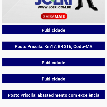
Publicidade
Posto Priscila: Km17, BR 316, Codó-MA
Publicidade
Publicidade
Posto Priscila: abastecimento com excelência