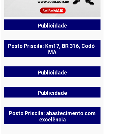
Publicidade
Posto Priscila: Km17, BR 316, Codó-
MA
Publicidade
Publicidade
Posto Priscila: abastecimento com
excelência