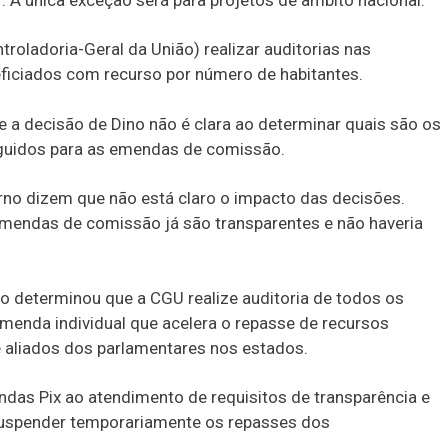
. A única exceção será para projetos de âmbito nacional.
roladoria-Geral da União) realizar auditorias nas
ficiados com recurso por número de habitantes.
 a decisão de Dino não é clara ao determinar quais são os
eguidos para as emendas de comissão.
no dizem que não está claro o impacto das decisões.
emendas de comissão já são transparentes e não haveria
no determinou que a CGU realize auditoria de todos os
enda individual que acelera o repasse de recursos
e aliados dos parlamentares nos estados.
das Pix ao atendimento de requisitos de transparência e
e suspender temporariamente os repasses dos