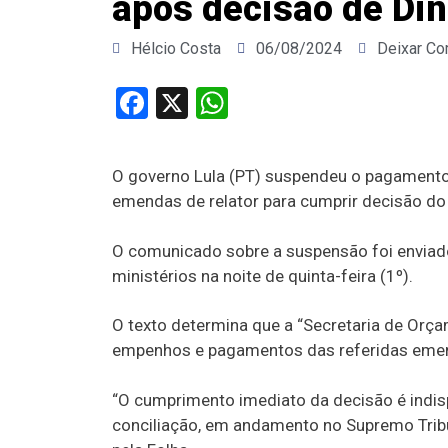
após decisão de Di
Hélcio Costa
06/08/2024
Deixar Co
Facebook
X
WhatsApp
O governo Lula (PT) suspendeu o pagament
emendas de relator para cumprir decisão do 
O comunicado sobre a suspensão foi enviad
ministérios na noite de quinta-feira (1º).
O texto determina que a “Secretaria de Orç
empenhos e pagamentos das referidas emen
“O cumprimento imediato da decisão é indis
conciliação, em andamento no Supremo Tribun