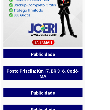
Publicidade
Posto Priscila: Km17, BR 316, Codó-
MA
Publicidade
Publicidade