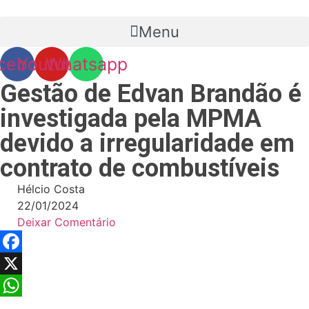
Skip
to
Menu
content
cebook
Youtube
Whatsapp
Gestão de Edvan Brandão é
investigada pela MPMA
devido a irregularidade em
contrato de combustíveis
Hélcio Costa
22/01/2024
Deixar Comentário
Facebook
X
WhatsApp