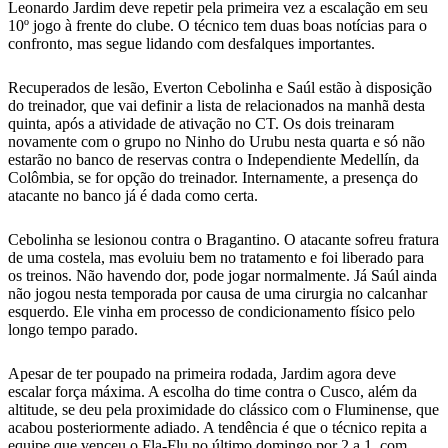
Leonardo Jardim deve repetir pela primeira vez a escalação em seu
10º jogo à frente do clube. O técnico tem duas boas notícias para o
confronto, mas segue lidando com desfalques importantes.
Recuperados de lesão, Everton Cebolinha e Saúl estão à disposição
do treinador, que vai definir a lista de relacionados na manhã desta
quinta, após a atividade de ativação no CT. Os dois treinaram
novamente com o grupo no Ninho do Urubu nesta quarta e só não
estarão no banco de reservas contra o Independiente Medellín, da
Colômbia, se for opção do treinador. Internamente, a presença do
atacante no banco já é dada como certa.
Cebolinha se lesionou contra o Bragantino. O atacante sofreu fratura
de uma costela, mas evoluiu bem no tratamento e foi liberado para
os treinos. Não havendo dor, pode jogar normalmente. Já Saúl ainda
não jogou nesta temporada por causa de uma cirurgia no calcanhar
esquerdo. Ele vinha em processo de condicionamento físico pelo
longo tempo parado.
Apesar de ter poupado na primeira rodada, Jardim agora deve
escalar força máxima. A escolha do time contra o Cusco, além da
altitude, se deu pela proximidade do clássico com o Fluminense, que
acabou posteriormente adiado. A tendência é que o técnico repita a
equipe que venceu o Fla-Flu no último domingo por 2 a 1, com