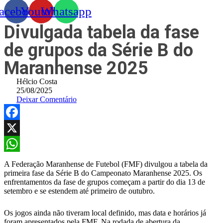
acebook
Youtube
Whatsapp
Divulgada tabela da fase
de grupos da Série B do
Maranhense 2025
Hélcio Costa
25/08/2025
Deixar Comentário
Facebook
X
WhatsApp
A Federação Maranhense de Futebol (FMF) divulgou a tabela da
primeira fase da Série B do Campeonato Maranhense 2025. Os
enfrentamentos da fase de grupos começam a partir do dia 13 de
setembro e se estendem até primeiro de outubro.
Os jogos ainda não tiveram local definido, mas data e horários já
foram apresentados pela FMF. Na rodada de abertura da