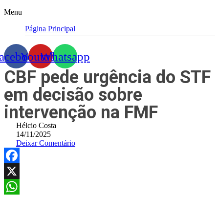
Menu
Página Principal
acebook
Youtube
Whatsapp
CBF pede urgência do STF
em decisão sobre
intervenção na FMF
Hélcio Costa
14/11/2025
Deixar Comentário
Facebook
X
WhatsApp