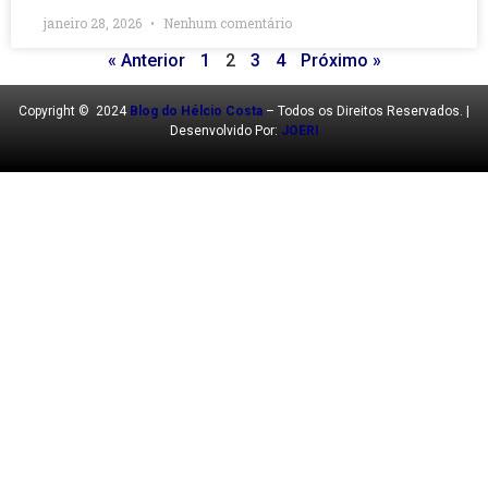
janeiro 28, 2026
Nenhum comentário
« Anterior
1
2
3
4
Próximo »
Copyright © 2024
Blog do Hélcio Costa
– Todos os Direitos Reservados. |
Desenvolvido Por:
JOERI