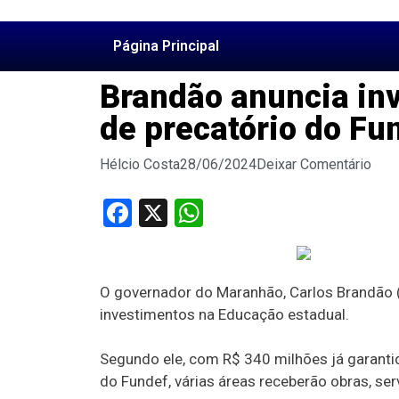
Página Principal
Brandão anuncia in
de precatório do Fu
Hélcio Costa
28/06/2024
Deixar Comentário
Facebook
X
WhatsApp
O governador do Maranhão, Carlos Brandão (P
investimentos na Educação estadual.
Segundo ele, com R$ 340 milhões já garanti
do Fundef, várias áreas receberão obras, ser