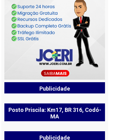
Publicidade
Posto Priscila: Km17, BR 316, Codó-
MA
Publicidade