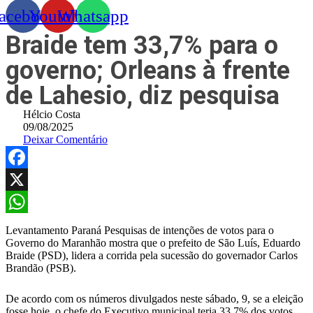
acebook
Youtube
Whatsapp
Braide tem 33,7% para o
governo; Orleans à frente
de Lahesio, diz pesquisa
Hélcio Costa
09/08/2025
Deixar Comentário
Facebook
X
WhatsApp
Levantamento Paraná Pesquisas de intenções de votos para o
Governo do Maranhão mostra que o prefeito de São Luís, Eduardo
Braide (PSD), lidera a corrida pela sucessão do governador Carlos
Brandão (PSB).
De acordo com os números divulgados neste sábado, 9, se a eleição
fosse hoje, o chefe do Executivo municipal teria 33,7% dos votos.