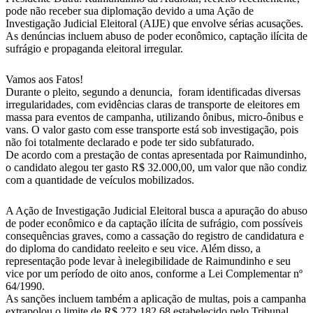
pode não receber sua diplomação devido a uma Ação de
Investigação Judicial Eleitoral (AIJE) que envolve sérias acusações.
As denúncias incluem abuso de poder econômico, captação ilícita de
sufrágio e propaganda eleitoral irregular.
Vamos aos Fatos!
Durante o pleito, segundo a denuncia, foram identificadas diversas
irregularidades, com evidências claras de transporte de eleitores em
massa para eventos de campanha, utilizando ônibus, micro-ônibus e
vans. O valor gasto com esse transporte está sob investigação, pois
não foi totalmente declarado e pode ter sido subfaturado.
De acordo com a prestação de contas apresentada por Raimundinho,
o candidato alegou ter gasto R$ 32.000,00, um valor que não condiz
com a quantidade de veículos mobilizados.
A Ação de Investigação Judicial Eleitoral busca a apuração do abuso
de poder econômico e da captação ilícita de sufrágio, com possíveis
consequências graves, como a cassação do registro de candidatura e
do diploma do candidato reeleito e seu vice. Além disso, a
representação pode levar à inelegibilidade de Raimundinho e seu
vice por um período de oito anos, conforme a Lei Complementar nº
64/1990.
As sanções incluem também a aplicação de multas, pois a campanha
extrapolou o limite de R$ 272.182,68 estabelecido pelo Tribunal