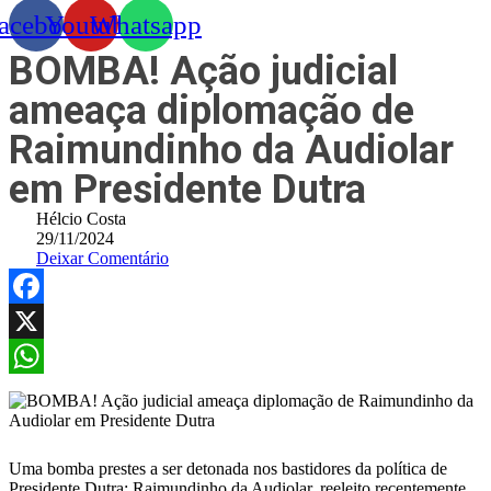
acebook
Youtube
Whatsapp
BOMBA! Ação judicial
ameaça diplomação de
Raimundinho da Audiolar
em Presidente Dutra
Hélcio Costa
29/11/2024
Deixar Comentário
Facebook
X
WhatsApp
Uma bomba prestes a ser detonada nos bastidores da política de
Presidente Dutra: Raimundinho da Audiolar, reeleito recentemente,